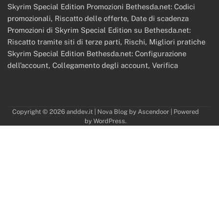
Skyrim Special Edition Promozioni Bethesda.net: Codici
promozionali, Riscatto delle offerte, Date di scadenza
Promozioni di Skyrim Special Edition su Bethesda.net:
Riscatto tramite siti di terze parti, Rischi, Migliori pratiche
Skyrim Special Edition Bethesda.net: Configurazione
dell’account, Collegamento degli account, Verifica
Copyright © 2026
anddev.it
| Nova Blog by
Ascendoor
| Powered
by
WordPress
.