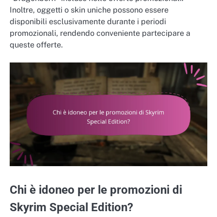
Inoltre, oggetti o skin uniche possono essere
disponibili esclusivamente durante i periodi
promozionali, rendendo conveniente partecipare a
queste offerte.
Chi è idoneo per le promozioni di
Skyrim Special Edition?