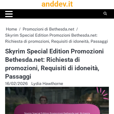
anddev.it
Skip
to
content
Home
Promozioni di Bethesda.net
Skyrim Special Edition Promozioni Bethesda.net:
Richiesta di promozioni, Requisiti di idoneità, Passaggi
Skyrim Special Edition Promozioni
Bethesda.net: Richiesta di
promozioni, Requisiti di idoneità,
Passaggi
16/02/2026
Lydia Hawthorne