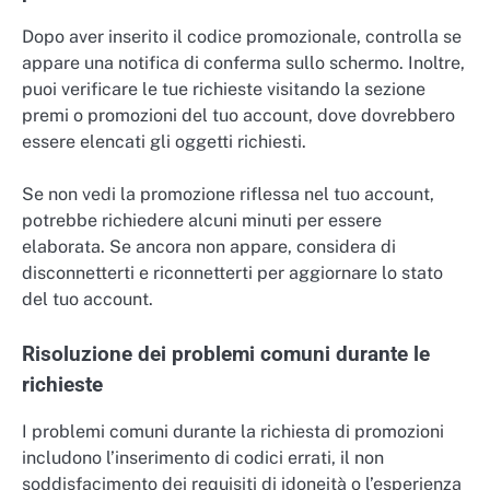
Dopo aver inserito il codice promozionale, controlla se
appare una notifica di conferma sullo schermo. Inoltre,
puoi verificare le tue richieste visitando la sezione
premi o promozioni del tuo account, dove dovrebbero
essere elencati gli oggetti richiesti.
Se non vedi la promozione riflessa nel tuo account,
potrebbe richiedere alcuni minuti per essere
elaborata. Se ancora non appare, considera di
disconnetterti e riconnetterti per aggiornare lo stato
del tuo account.
Risoluzione dei problemi comuni durante le
richieste
I problemi comuni durante la richiesta di promozioni
includono l’inserimento di codici errati, il non
soddisfacimento dei requisiti di idoneità o l’esperienza