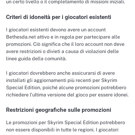
un certo livello o il completamento di missioni iniziali.
Criteri di idoneità per i giocatori esistenti
I giocatori esistenti devono avere un account
Bethesda.net attivo e in regola per partecipare alle
promozioni. Ciò significa che il loro account non deve
avere restrizioni o divieti a causa di violazioni delle
linee guida della comunità.
I giocatori dovrebbero anche assicurarsi di avere
installati gli aggiornamenti più recenti per Skyrim
Special Edition, poiché alcune promozioni potrebbero
richiedere l’ultima versione del gioco per essere idonei.
Restrizioni geografiche sulle promozioni
Le promozioni per Skyrim Special Edition potrebbero
non essere disponibili in tutte le regioni. I giocatori