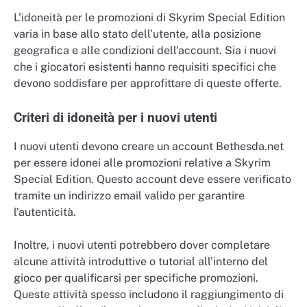
L’idoneità per le promozioni di Skyrim Special Edition
varia in base allo stato dell’utente, alla posizione
geografica e alle condizioni dell’account. Sia i nuovi
che i giocatori esistenti hanno requisiti specifici che
devono soddisfare per approfittare di queste offerte.
Criteri di idoneità per i nuovi utenti
I nuovi utenti devono creare un account Bethesda.net
per essere idonei alle promozioni relative a Skyrim
Special Edition. Questo account deve essere verificato
tramite un indirizzo email valido per garantire
l’autenticità.
Inoltre, i nuovi utenti potrebbero dover completare
alcune attività introduttive o tutorial all’interno del
gioco per qualificarsi per specifiche promozioni.
Queste attività spesso includono il raggiungimento di