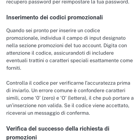
recupero password per reimpostare la tua password.
Inserimento dei codici promozionali
Quando sei pronto per inserire un codice
promozionale, individua il campo di input designato
nella sezione promozioni del tuo account. Digita con
attenzione il codice, assicurandoti di includere
eventuali trattini o caratteri speciali esattamente come
forniti.
Controlla il codice per verificarne l’accuratezza prima
di inviarlo. Un errore comune è confondere caratteri
simili, come ‘0’ (zero) e ‘O’ (lettera), il che può portare a
un’inserzione non valida. Se il codice viene accettato,
riceverai un messaggio di conferma.
Verifica del successo della richiesta di
promozioni