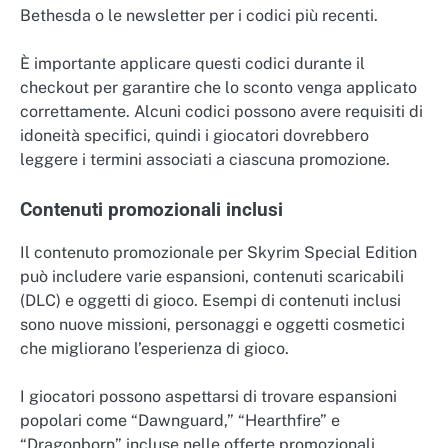
Bethesda o le newsletter per i codici più recenti.
È importante applicare questi codici durante il
checkout per garantire che lo sconto venga applicato
correttamente. Alcuni codici possono avere requisiti di
idoneità specifici, quindi i giocatori dovrebbero
leggere i termini associati a ciascuna promozione.
Contenuti promozionali inclusi
Il contenuto promozionale per Skyrim Special Edition
può includere varie espansioni, contenuti scaricabili
(DLC) e oggetti di gioco. Esempi di contenuti inclusi
sono nuove missioni, personaggi e oggetti cosmetici
che migliorano l’esperienza di gioco.
I giocatori possono aspettarsi di trovare espansioni
popolari come “Dawnguard,” “Hearthfire” e
“Dragonborn” incluse nelle offerte promozionali.