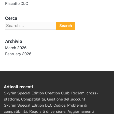
Riscatto DLC
Cerca
Search
for:
Archivio
March 2026
February 2026
Articoli recenti
Skyrim Special Edition Creation Club: Reclami cross-
platform, Compatibilità, Gestione dell’account
Skyrim Special Edition DLC Codice: Problemi di
compatibilità, Requisiti di versione, Aggiornamenti