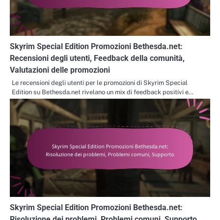
Skyrim Special Edition Promozioni Bethesda.net:
Recensioni degli utenti, Feedback della comunità,
Valutazioni delle promozioni
Le recensioni degli utenti per le promozioni di Skyrim Special
Edition su Bethesda.net rivelano un mix di feedback positivi e…
Skyrim Special Edition Promozioni Bethesda.net:
Risoluzione dei problemi, Problemi comuni, Supporto