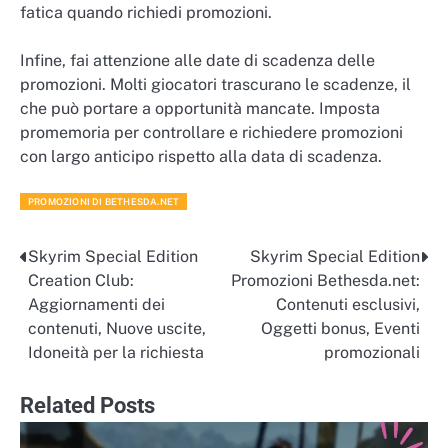
fatica quando richiedi promozioni.
Infine, fai attenzione alle date di scadenza delle
promozioni. Molti giocatori trascurano le scadenze, il
che può portare a opportunità mancate. Imposta
promemoria per controllare e richiedere promozioni
con largo anticipo rispetto alla data di scadenza.
PROMOZIONI DI BETHESDA.NET
Skyrim Special Edition
Skyrim Special Edition
Post
Creation Club:
Promozioni Bethesda.net:
navigation
Aggiornamenti dei
Contenuti esclusivi,
contenuti, Nuove uscite,
Oggetti bonus, Eventi
Idoneità per la richiesta
promozionali
Related Posts