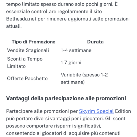
tempo limitato spesso durano solo pochi giorni. È
essenziale controllare regolarmente il sito
Bethesda.net per rimanere aggiornati sulle promozioni
attuali.
Tipo di Promozione
Durata
Vendite Stagionali
1-4 settimane
Sconti a Tempo
1-7 giorni
Limitato
Variabile (spesso 1-2
Offerte Pacchetto
settimane)
Vantaggi della partecipazione alle promozioni
Partecipare alle promozioni per
Skyrim Special
Edition
può portare diversi vantaggi per i giocatori. Gli sconti
possono comportare risparmi significativi,
consentendo ai giocatori di acquisire più contenuti