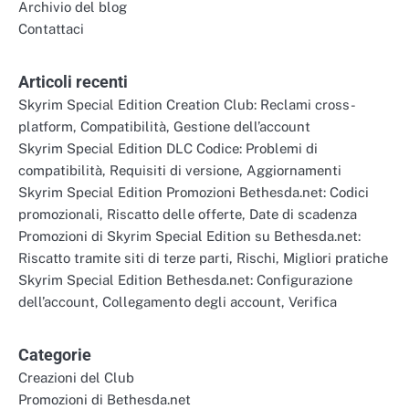
Archivio del blog
Contattaci
Articoli recenti
Skyrim Special Edition Creation Club: Reclami cross-
platform, Compatibilità, Gestione dell’account
Skyrim Special Edition DLC Codice: Problemi di
compatibilità, Requisiti di versione, Aggiornamenti
Skyrim Special Edition Promozioni Bethesda.net: Codici
promozionali, Riscatto delle offerte, Date di scadenza
Promozioni di Skyrim Special Edition su Bethesda.net:
Riscatto tramite siti di terze parti, Rischi, Migliori pratiche
Skyrim Special Edition Bethesda.net: Configurazione
dell’account, Collegamento degli account, Verifica
Categorie
Creazioni del Club
Promozioni di Bethesda.net